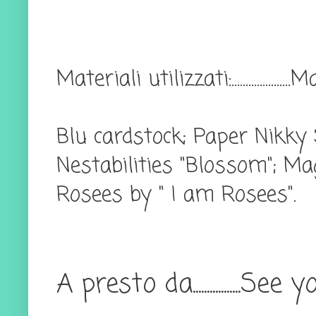
Materiali utilizzati:..................
Blu cardstock; Paper Nikky 
Nestabilities "Blossom"; Ma
Rosees by " I am Rosees".
A presto da.................S